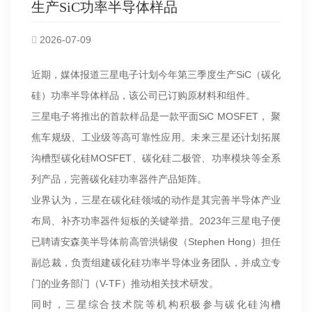
生产SiC功率半导体样品
2026-07-09
近期，媒体报道三星电子计划今年第三季度生产SiC（碳化
硅）功率半导体样品，该公司已订购原材料和组件。
三星电子将推出的首款样品是一款平面SiC MOSFET， 聚
焦车规级、工业级等高可靠性应用。未来三星还计划拓展
沟槽型碳化硅MOSFET、碳化硅二极管、功率模块等全系
列产品，完善碳化硅功率器件产品矩阵。
业界认为，三星在碳化硅领域的动作是其完善半导体产业
布局、补齐功率器件短板的关键举措。2023年三星电子便
已聘请安森美半导体前高管洪锡俊（Stephen Hong）担任
副总裁，负责组建碳化硅功率半导体业务团队，并成立专
门的业务部门（V-TF）推动相关技术研发。
同时，三星综合技术院等机构积极参与碳化硅沟槽