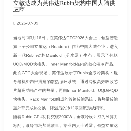
立敏达成为英伟达Rubin架构中国大陆供
应商
2026-07-09
当地时间3月16日，在英伟达GTC2026大会上，领益智造
旗下子公司立敏达（Readore）作为中国大陆企业，进入
新一代Rubin架构Manifold（分水器）生态，展示了包括
UQD/MQD快接头、Inner Manifold在内的核心液冷产品。
此次GTC大会现场，英伟达展示了Rubin全液冷架构：服
务器机柜内部搭建的散热循环系统，通过冷板高效吸收芯
片超高功耗产生的热量，再由Inner Manifold、UQD/MQD
快接头、Rack Manifold组成的管路传输系统，将热量传输
至外部完成热交换，降温后的冷却液回流形成闭环。
随着Rubin GPU功耗突破2000W，全液冷设计成为AI算力
标配，液冷市场加速放量。据业内人士透露，领益立敏达