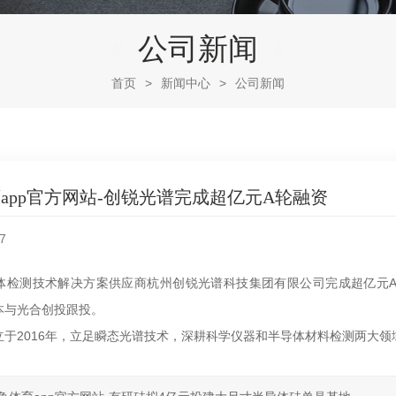
公司新闻
首页
>
新闻中心
>
公司新闻
app官方网站-创锐光谱完成超亿元A轮融资
7
体检测技术解决方案供应商杭州创锐光谱科技集团有限公司完成超亿元
本与光合创投跟投。
立于2016年，立足瞬态光谱技术，深耕科学仪器和半导体材料检测两大