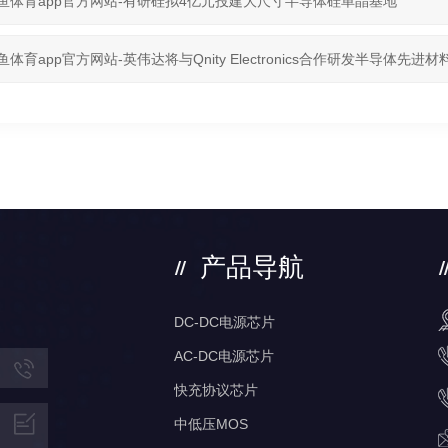
鱼体育app官方网站-有研硅拟4亿元投建大尺寸半导体硅单晶基地
鱼体育app官方网站-英伟达将与Qnity Electronics合作研发半导体先进材
产品导航
DC-DC电源芯片
AC-DC电源芯片
快充协议芯片
中低压MOS