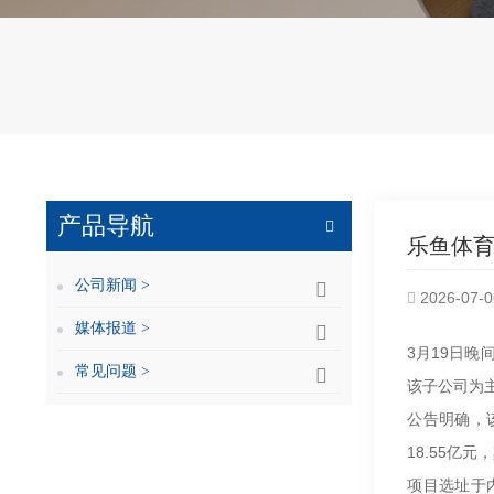
产品导航
乐鱼体育
公司新闻 >
2026-07-0
媒体报道 >
3月19日
常见问题 >
该子公司为
公告明确，该
18.55亿
项目选址于