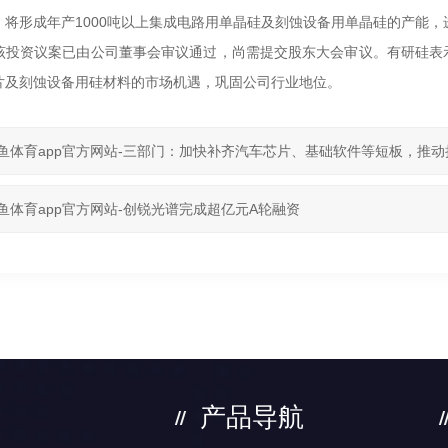
，将形成年产1000吨以上集成电路用单晶硅及刻蚀设备用单晶硅的产能
该投资议案已由公司董事会审议通过，尚需提交股东大会审议。有研硅表示
片及刻蚀设备用硅材料的市场机遇，巩固公司行业地位。
鱼体育app官方网站-三部门：加快补齐汽车芯片、基础软件等短板，推
鱼体育app官方网站-创锐光谱完成超亿元A轮融资
产品导航