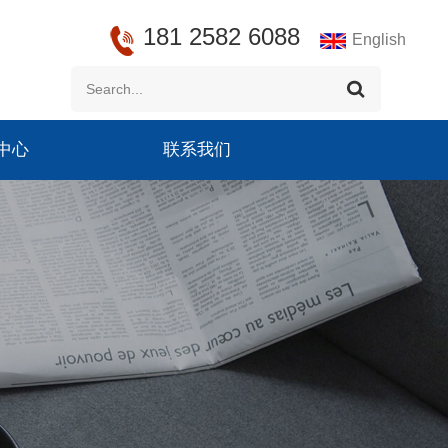
181 2582 6088
English
中心
联系我们