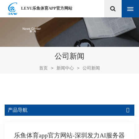
LEYU乐鱼体育APP官方网站
公司新闻
首页
>
新闻中心
>
公司新闻
产品导航
乐鱼体育app官方网站-深圳发力AI服务器