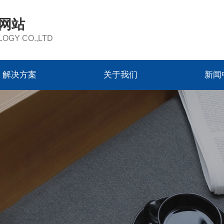
方网站
OGY CO.,LTD
解决方案
关于我们
新闻