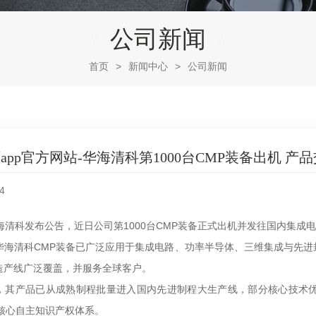
公司新闻
首页
>
新闻中心
>
公司新闻
app官方网站-华海清科第1000台CMP装备出机 
4
海清科发布公告，近日公司第1000台CMP装备正式出机并发往国内集成
华海清科CMP装备已广泛应用于集成电路、功率半导体、三维集成与先
造产线广泛覆盖，并服务全球客户。
，其产品已从成熟制程批量进入国内先进制程大生产线，部分核心技术
的核心自主知识产权体系。