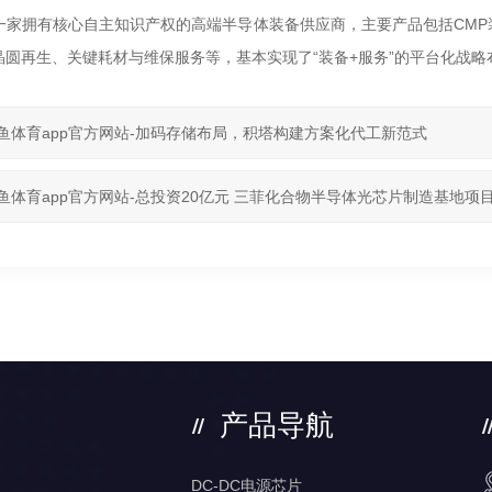
一家拥有核心自主知识产权的高端半导体装备供应商，主要产品包括CM
晶圆再生、关键耗材与维保服务等，基本实现了“装备+服务”的平台化战略
鱼体育app官方网站-加码存储布局，积塔构建方案化代工新范式
鱼体育app官方网站-总投资20亿元 三菲化合物半导体光芯片制造基地项
产品导航
DC-DC电源芯片