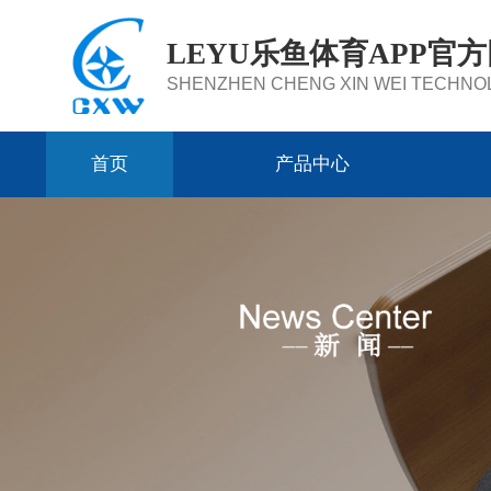
LEYU乐鱼体育APP官
SHENZHEN CHENG XIN WEI TECHNOL
首页
产品中心