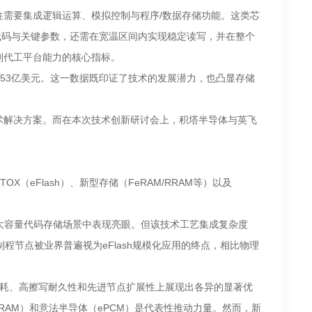
需要集成逻辑运算、模拟控制与程序/数据存储功能。这类芯
代码与关键参数，还需在宽温区间内实现稳定读写，并在整个
判代工平台能力的核心指标。
到了153亿美元。这一数据既印证了技术的发展潜力，也凸显存储
术解决方案。而在本次技术创新研讨会上，积塔半导体与英飞
eFlash）、新型存储（FeRAM/RRAM等）以及
在大容量代码存储场景中表现亮眼。但该技术工艺集成复杂度
制程节点被业界普遍视为eFlash规模化应用的终点，相比物理
低功耗、高擦写耐久性和先进节点扩展性上展现出各异的显著优
RAM）和意法半导体（ePCM）是代表性推动力量。然而，新