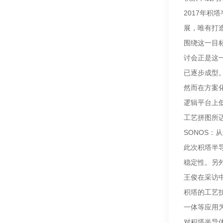
2017年
展，唯有打
围绕这一目
讨会正是这一
已逐步成型
然而在方案化
逻辑平台上
工艺拼图所
SONOS：
此次积塔半
稳定性。另
王俊在采访
积塔的工艺
一体等应用
对积塔半导