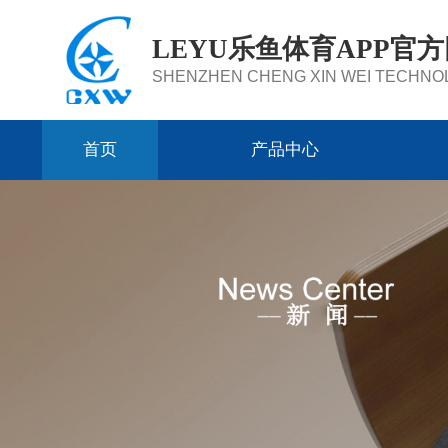
LEYU乐鱼体育APP官
SHENZHEN CHENG XIN WEI TECHNOL
首页
产品中心