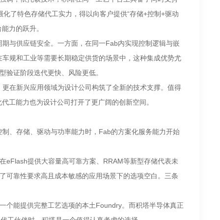
一步强化了特色存储代工实力，得以向客户提供“存储+控制+驱动
台能力的跃升。
期与供应链安全。一方面，在同一Fab内实现控制逻辑与嵌
在车规和工业等需要长期稳定供货的场景中，这种集成优势尤
原型验证阶段迭代更快、风险更低。
，更在新兴应用领域为设计公司构筑了全新的技术支撑。值得
化代工能力也为设计公司打开了更广阔的创新空间。
制、存储、驱动与功率能力时，Fab的方案化服务能力开始
eFlash提供大容量高可靠方案、RRAM等新型存储代表未
全了可靠性要求高且成本敏感的应用场景下的选项空白。三条
一个能提供完整工艺选项的本土Foundry。而积塔半导体真正