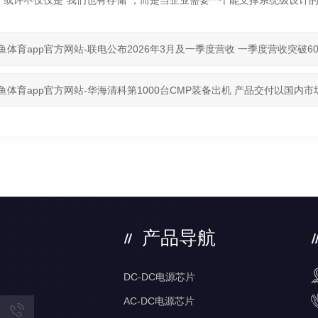
，或许不仅仅是“我们也有存储”，而是当企业需要一个能支撑系统级设计
鱼体育app官方网站-联电公布2026年3月及一季度营收 一季度营收突破6
鱼体育app官方网站-华海清科第1000台CMP装备出机 产品交付以国内市
产品导航
DC-DC电源芯片
AC-DC电源芯片