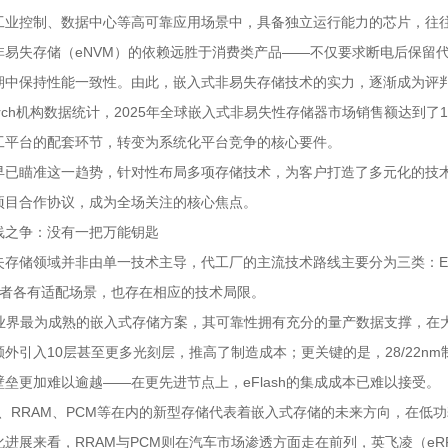
工业控制、数据中心等高可靠应用场景中，具备独立运行能力的芯片，往往
非易失存储（eNVM）的依赖远胜于消费类产品——不仅要求断电后保留
期中保持性能一致性。由此，嵌入式非易失存储技术的实力，逐渐成为评
earch机构数据统计，2025年全球嵌入式非易失性存储器市场销售额达
工平台的配套环节，转变为系统化平台竞争的核心要件。
早已瞄准这一趋势，针对性布局多项存储技术，为客户打造了多元化的技
项目合作协议，成为全场关注的核心焦点。
线之争：没有一把万能钥匙
存储领域并非由单一技术主导，代工厂的主流技术路线主要分为三类：ETOX（
，三者各有适配场景，也存在相应的技术局限。
h是工业界最为成熟的嵌入式存储方案，其可靠性拥有充分的量产数据支撑，
外引入10层甚至更多光刻层，推高了制造成本；更关键的是，28/22nm
垒更加难以逾越——在更先进节点上，eFlash的集成成本已难以接受。
AM、RRAM、PCM等在内的新型存储代表着嵌入式存储的未来方向，在
进展来看，RRAM与PCM则在汽车市场渗透方面走在前列，英飞凌（eR