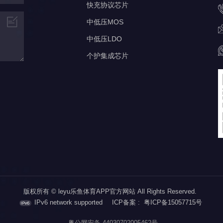
快充协议芯片
中低压MOS
中低压LDO
个护集成芯片
版权所有 © leyu乐鱼体育APP官方网站 All Rights Reserved.
IPv6 network supported
ICP备案 :
粤ICP备15057715号
粤公网安备 44030702005462号