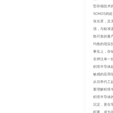
型存储技术
SONOS则
张光罩，且
强，与标准
熟可靠的量
均衡的现实
事实上，存储
非押注单一
积塔半导体
敏感的应用
从功率代工
要理解积塔
积塔半导体
沉淀，更在
积累，成为