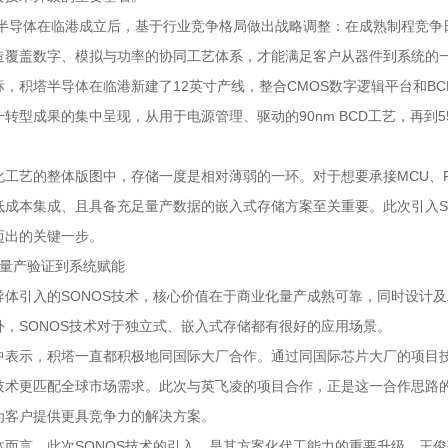
积塔半导体在临港成立后，基于行业竞争格局做出战略调整：在成熟制程竞
造覆盖数字、模拟与功率的协同工艺体系，才能满足客户从器件到系统的
标，积塔半导体在临港新建了12英寸产线，整合CMOS数字逻辑平台和B
转型成果的集中呈现，从用于电源管理、驱动的90nm BCD工艺，再到55
。
工艺的整体版图中，存储一度是相对薄弱的一环。对于想要承接MCU、RFI
低成本集成、且具备充足量产数据的嵌入式存储方案至关重要。此次引入S
迈出的关键一步。
从量产验证到系统赋能
导体引入的SONOS技术，核心价值在于商业化量产成熟可靠，同时设计
外，SONOS技术对于独立式、嵌入式存储都有很好的应用场景。
中表示，积塔一直都积极地同国际大厂合作。通过同国际芯片大厂的项目
技术更匹配全球市场需求。此次与英飞凌的项目合作，正是这一合作思路的
为客户提供更具竞争力的解决方案。
体而言，此次SONOS技术的引入，是其方案化代工能力的重要升级。王