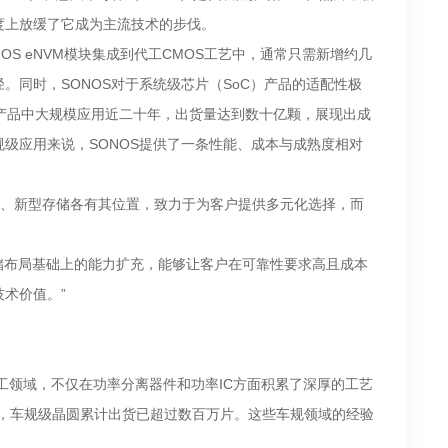
度上放缓了它成为主流技术的步伐。
S eNVM模块集成到代工CMOS工艺中，通常只需新增约几
同时，SONOS对于系统级芯片（SoC）产品的适配性极
CU产品中大规模应用近二十年，出货量达到数十亿颗，展现出成
级应用来说，SONOS提供了一条性能、成本与成熟度相对
OS、新型存储各有其位置，致力于为客户提供多元化选择，而
存储布局基础上的能力扩充，能够让客户在可靠性要求高且成本
术价值。”
工领域，不仅在功率分离器件和功率IC方面积累了深厚的工艺
车，车规级晶圆累计出货已超过数百万片。这些车规领域的经验