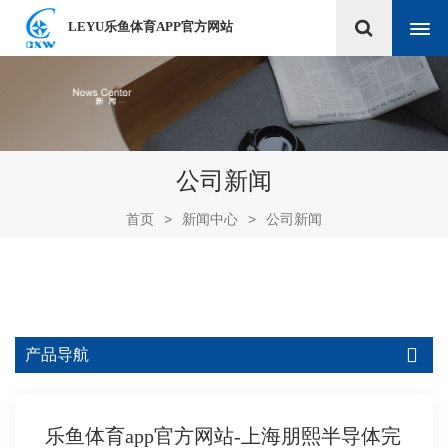
LEYU乐鱼体育APP官方网站
公司新闻
首页
>
新闻中心
>
公司新闻
产品导航
乐鱼体育app官方网站-上海朋熙半导体完