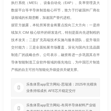
执行系统（MES）、设备自动化（EAP）、良率管理及大
数据平台等半导体制造核心环节，致力于打破国外厂商在
该领域的长期垄断，加速国产替代进程。
据官方披露，本轮所筹资金将重点投向三大方向：一是持
续加大 CIM 核心软件的研发迭代，特别是面向先进制程的
技术攻关；二是扩充高端技术实施与服务团队，提升项目
交付能力；三是全面拓展市场覆盖，深化与国内主流晶圆
制造厂的战略合作。公司表示，融资将进一步巩固其在半
导体智能制造工业软件领域的领先地位，为中国芯片制造
产线的自主可控与智能化升级提供关键支撑。
乐鱼体育app官方网站-思瑞浦：2025年光模块
业务持续成长 AFE芯片稳定交付
乐鱼体育app官方网站-布局半导体材料产业链