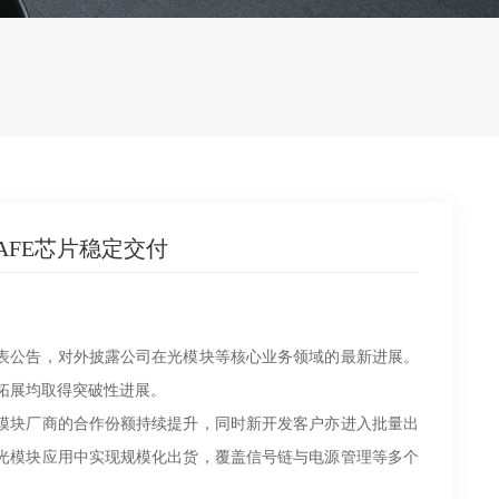
AFE芯片稳定交付
表公告，对外披露公司在光模块等核心业务领域的最新进展。
户拓展均取得突破性进展。
模块厂商的合作份额持续提升，同时新开发客户亦进入批量出
光模块应用中实现规模化出货，覆盖信号链与电源管理等多个