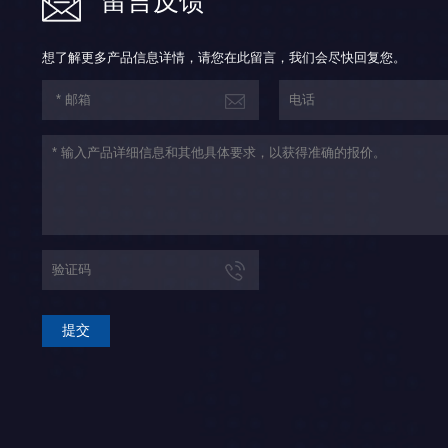
留言反馈
想了解更多产品信息详情，请您在此留言，我们会尽快回复您。