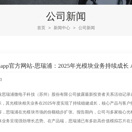
公司新闻
首页
>
新闻中心
>
公司新闻
app官方网站-思瑞浦：2025年光模块业务持续成长 
3
业思瑞浦微电子科技（苏州）股份有限公司披露最新投资者关系活动记录
示，其光模块相关业务在2025年度实现了持续稳健成长，核心产品与客
容，思瑞浦在光模块市场的份额稳步扩张。报告期内，公司与多家核心光
体业务呈现强劲增长态势。在产品端，思瑞浦已有多款高价值模拟芯片在