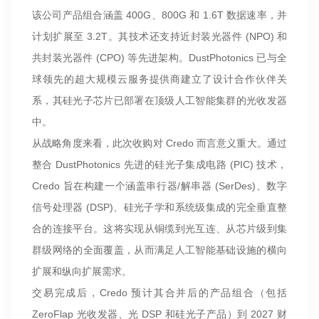
该公司产品组合涵盖 400G、800G 和 1.6T 数据速率，并
计划扩展至 3.2T。其技术还支持近封装光器件 (NPO) 和
共封装光器件 (CPO) 等先进架构。DustPhotonics 已与全
球领先的超大规模云服务提供商建立了设计合作伙伴关
系，其硅光子芯片已部署在顶级人工智能集群的光收发器
中。
从战略角度来看，此次收购对 Credo 而言意义重大。通过
整合 DustPhotonics 先进的硅光子集成电路 (PIC) 技术，
Credo 旨在构建一个涵盖串行器/解串器 (SerDes)、数字
信号处理器 (DSP)、硅光子学和系统级集成的完全垂直整
合的连接平台。这将实现从铜缆到光互连、从芯片级到集
群级网络的全面覆盖，从而满足人工智能基础设施的横向
扩展和纵向扩展需求。
交易完成后，Credo 预计其合并后的产品组合（包括
ZeroFlap 光收发器、光 DSP 和硅光子产品）到 2027 财