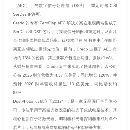
（AEC）、光数字信号处理器（DSP）、重定时器IC和
SerDes IP许可。
Credo 的专有 ZeroFlap AEC 解决方案在电缆两端集成了
SerDes 和 DSP 芯片，可实现信号均衡和重定时，从而延
长传输距离并降低误码率。该技术已在 AI 数据中心的短距
离互连领域占据领先地位。目前，Credo 占据了 AEC 市
场约 73% 的份额，其主要客户包括亚马逊、微软和 xAI。
从财务角度来看，Credo 近年来实现了快速增长。该公司
公布 2025 财年营收为 4.37 亿美元，同比增长 126%，并
预计 2026 财年营收将超过 13 亿美元，同比增长约
85%。
DustPhotonics成立于2017年，是一家无晶圆厂半导体公
司，专注于用于高速光收发器的硅光子集成电路技术。其
核心创新在于将激光器、调制器和光电探测器集成到单个
芯片上，从而形成高度集成的硅光子PIC解决方案。