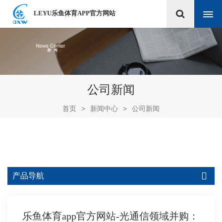
LEYU乐鱼体育APP官方网站
公司新闻
首页
>
新闻中心
>
公司新闻
产品导航
乐鱼体育app官方网站-光通信领域并购：