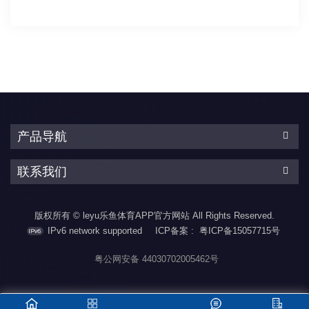
产品导航
联系我们
版权所有 © leyu乐鱼体育APP官方网站 All Rights Reserved.
IPv6 network supported
ICP备案 :
粤ICP备15057715号
粤公网安备 44030702005462号