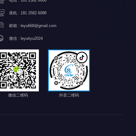
电话 :
181 2582 6088
座机 :
181 2582 6088
邮箱 :
leyu668@gmail.com
微信 :
leyutiyu2024
微信二维码
抖音二维码