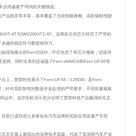
车企跨越量产鸿沟的关键挑战。
的产品线非常丰富，基本覆盖了当前智能座舱、高阶辅助驾驶
-AT与SM2268XT2-AT。这两款主控芯片经历了严苛的
了卓越的稳定性与数据保持力。
场展出的FerriSSD®，不仅包含了单芯片规格，还提供
择。同时全系列还涵盖了Ferri-eMMC®和Ferri-UFS®等
科技展示了Ferri-UFS®（128GB）及Ferri-
同时，针对高阶智驾对数据并发处理的严苛要求，不同容量规格
了深度协同运作。这些实机演示充分证明了慧荣科技产品极强的生态
，目前已成功进入多家知名汽车品牌的实际应用及量产车型
次北京车展上展现出的深厚技术底蕴，代表了其深耕汽车产业