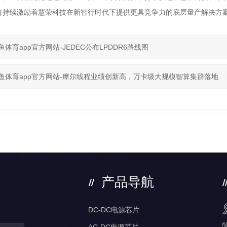
将持续激励着慧荣科技在新智行时代下提供更具竞争力的底层量产解决方
鱼体育app官方网站-JEDEC公布LPDDR6路线图
鱼体育app官方网站-摩尔线程业绩创新高，万卡级大规模智算集群落地
产品导航
DC-DC电源芯片