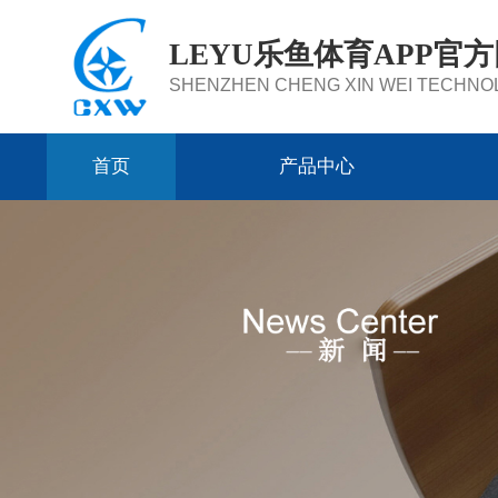
LEYU乐鱼体育APP官
SHENZHEN CHENG XIN WEI TECHNOL
首页
产品中心