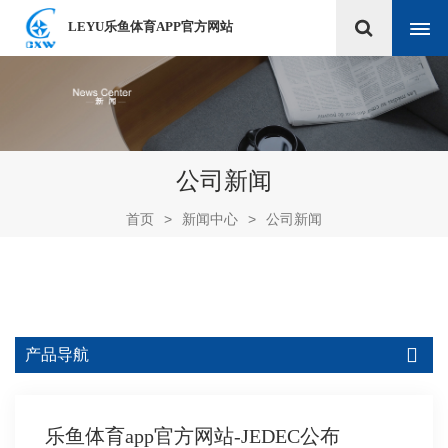
LEYU乐鱼体育APP官方网站
公司新闻
首页
>
新闻中心
>
公司新闻
产品导航
乐鱼体育app官方网站-JEDEC公布