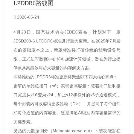
LPDDR6路线图
2026-05-24
4月23日，固态技术协会JEDEC宣布，计划对下一版
JESD209-6 LPDDR6标准进行重大更新。在2025年7月发
布的基础版本之上，新版标准将打破传统的移动设备局
限，正式进军数据中心和AI加速计算领域，旨在为行业提
供兼具高能效与超大容量的内存解决方案。
即将推出的LPDDR6标准更新将聚焦以下四大核心亮点：
更窄的单晶粒接口（x6）实现更高容量：随着非二进制接
口宽度从x16变为x24，加上x12和额外的x6子通道模式，
每个封装内可以容纳更多晶粒（Die），并提高了每个组件
和每个通道的内存容量。这是满足AI级别内存容量需求的
关键要素。
灵活的元数据划分（Metadata carve-out）：该功能旨在