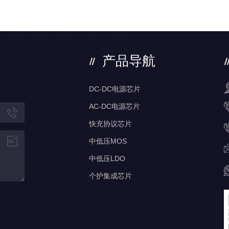
产品导航
DC-DC电源芯片
AC-DC电源芯片
快充协议芯片
中低压MOS
中低压LDO
个护集成芯片