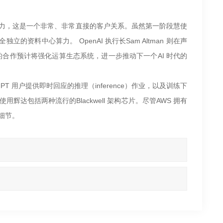
购买运算算力，这是一个非常、非常直接的客户关系。虽然第一阶段慧使
立的资料中心算力。 OpenAI 执行长Sam Altman 则在声
的合作预计将强化运算生态系统，进一步推动下一个AI 时代的
T 用户提供即时回应的推理（inference）作业，以及训练下
辉达包括两种流行的Blackwell 架构芯片。尽管AWS 拥有
的细节。