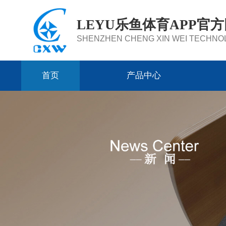
LEYU乐鱼体育APP官
SHENZHEN CHENG XIN WEI TECHNOL
首页
产品中心