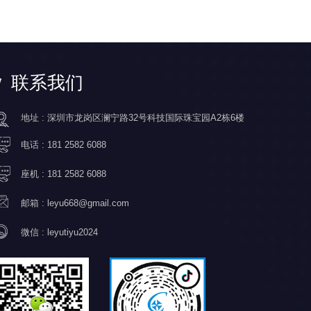
联系我们
地址 : 深圳市龙岗区澜宁路32号科技国际珠宝园A2栋6楼
电话 :
181 2582 6088
座机 :
181 2582 6088
邮箱 :
leyu668@gmail.com
微信 :
leyutiyu2024