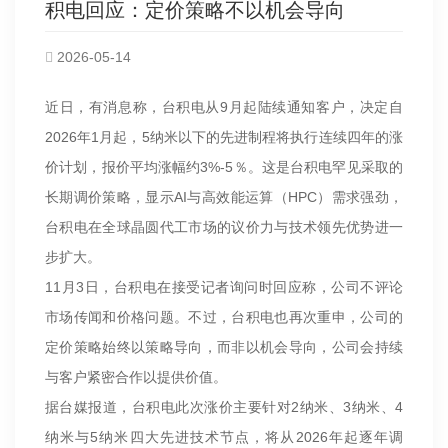
积电回应：定价策略不以机会导向
2026-05-14
近日，有消息称，台积电从9月起陆续通知客户，决定自
2026年1月起，5纳米以下的先进制程将执行连续四年的涨
价计划，报价平均涨幅约3%-5％。这是台积电罕见采取的
长期调价策略，显示AI与高效能运算（HPC）需求强劲，
台积电在全球晶圆代工市场的议价力与技术领先优势进一
步扩大。
11月3日，台积电在接受记者询问时回应称，公司不评论
市场传闻和价格问题。不过，台积电也再次重申，公司的
定价策略始终以策略导向，而非以机会导向，公司会持续
与客户紧密合作以提供价值。
据台媒报道，台积电此次涨价主要针对2纳米、3纳米、4
纳米与5纳米四大先进技术节点，将从2026年起逐年调