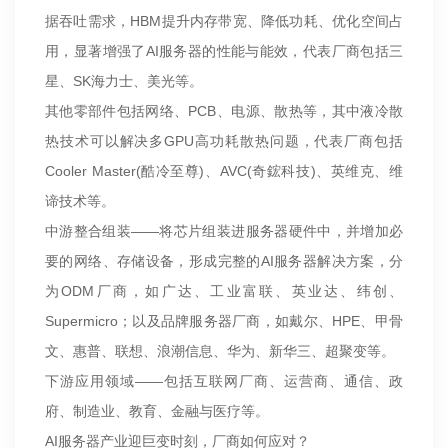
据吞吐需求，HBM提升内存带宽、降低功耗、优化空间占
用，显著增强了AI服务器的性能与能效，代表厂商包括三
星、SK海力士、美光等。
其他零部件包括网络、PCB、电源、散热等，其中液冷散
热技术可以解决多GPU高功耗散热问题，代表厂商包括
Cooler Master(酷冷至尊)、AVC(奇鋐科技)、英维克、维
谛技术等。
中游整合组装——将芯片组装进服务器硬件中，并增加必
要的网络、存储设备，形成完整的AI服务器解决方案，分
为ODM厂商，如广达、工业富联、英业达、纬创、
Supermicro；以及品牌服务器厂商，如戴尔、HPE、甲骨
文、惠普、联想、浪潮信息、华为、新华三、超聚变等。
下游应用领域——包括互联网厂商、运营商、通信、政
府、制造业、教育、金融与医疗等。
AI服务器产业迎巨变时刻，厂商如何应对？