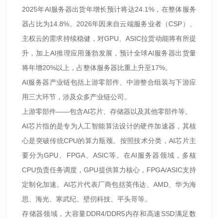
2025年AI服务器出货年增长预计将达24.1%，在整体服务
器占比为14.8%。2026年因来自云端服务业者（CSP）、
主权云的需求持续稳健，对GPU、ASIC拉货动能将有所提
升，加上AI推理应用蓬勃发展，预计全球AI服务器出货量
将年增20%以上，占整体服务器比重上升至17%。
AI服务器产业链包括上游零部件、中游整合组装与下游应
用三大环节，涉及众多产业链公司。
上游零部件——包含AI芯片、存储器以及其他零部件等。
AI芯片指的是专为人工智能算法设计的硬件加速器，其核
心是突破传统CPU的算力瓶颈。按照技术分类，AI芯片主
要分为GPU、FPGA、ASIC等。在AI服务器领域，多核
CPU负责任务调度，GPU提供算力核心，FPGA/ASIC支持
定制化加速。AI芯片代表厂商包括英伟达、AMD、华为海
思、海光、寒武纪、壁仞科技、平头哥等。
存储器领域，大容量DDR4/DDR5内存和高速SSD满足数