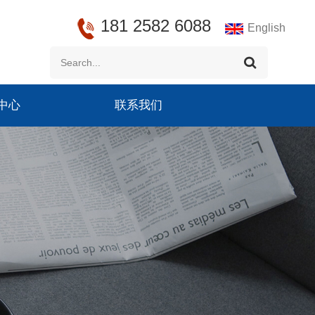
181 2582 6088
English
中心
联系我们