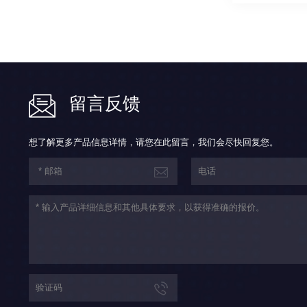
留言反馈
想了解更多产品信息详情，请您在此留言，我们会尽快回复您。