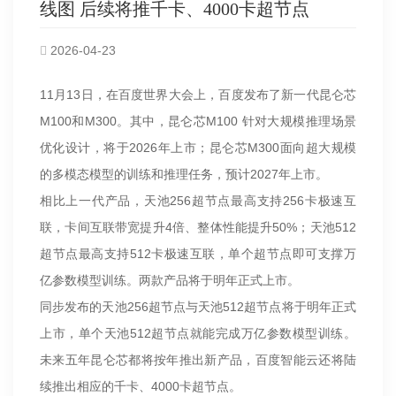
线图 后续将推千卡、4000卡超节点
2026-04-23
11月13日，在百度世界大会上，百度发布了新一代昆仑芯
M100和M300。其中，昆仑芯M100 针对大规模推理场景
优化设计，将于2026年上市；昆仑芯M300面向超大规模
的多模态模型的训练和推理任务，预计2027年上市。
相比上一代产品，天池256超节点最高支持256卡极速互
联，卡间互联带宽提升4倍、整体性能提升50%；天池512
超节点最高支持512卡极速互联，单个超节点即可支撑万
亿参数模型训练。两款产品将于明年正式上市。
同步发布的天池256超节点与天池512超节点将于明年正式
上市，单个天池512超节点就能完成万亿参数模型训练。
未来五年昆仑芯都将按年推出新产品，百度智能云还将陆
续推出相应的千卡、4000卡超节点。