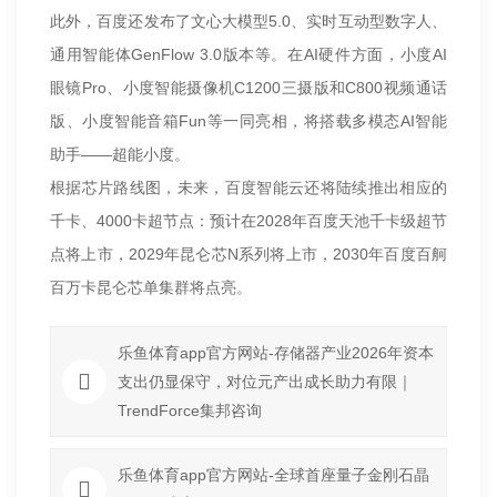
此外，百度还发布了文心大模型5.0、实时互动型数字人、
通用智能体GenFlow 3.0版本等。在AI硬件方面，小度AI
眼镜Pro、小度智能摄像机C1200三摄版和C800视频通话
版、小度智能音箱Fun等一同亮相，将搭载多模态AI智能
助手——超能小度。
根据芯片路线图，未来，百度智能云还将陆续推出相应的
千卡、4000卡超节点：预计在2028年百度天池千卡级超节
点将上市，2029年昆仑芯N系列将上市，2030年百度百舸
百万卡昆仑芯单集群将点亮。
乐鱼体育app官方网站-存储器产业2026年资本
支出仍显保守，对位元产出成长助力有限｜
TrendForce集邦咨询
乐鱼体育app官方网站-全球首座量子金刚石晶