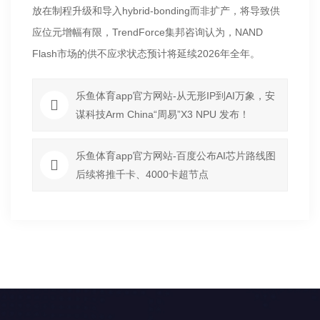
放在制程升级和导入hybrid-bonding而非扩产，将导致供
应位元增幅有限，TrendForce集邦咨询认为，NAND
Flash市场的供不应求状态预计将延续2026年全年。
乐鱼体育app官方网站-从无形IP到AI万象，安
谋科技Arm China“周易”X3 NPU 发布！
乐鱼体育app官方网站-百度公布AI芯片路线图
后续将推千卡、4000卡超节点