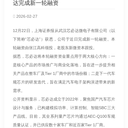
达完成新一轮融资
2026-02-27
12月22日，上海证券报从武汉芯必达微电子有限公司（以
下简称“芯必达”）获悉，公司于近日完成新一轮融资。本
轮融资由张江高科领投，老股东新微资本跟投。
据悉，芯必达将本轮融资资金重点用于两大核心方向：一
是核心产品的市场推广与商业化落地，旨在进一步提升相
关产品在整车厂及Tier 1厂商中的市场份额；二是下一代车
规芯片的研发迭代，旨在满足汽车电子架构演进带来的新
需求。
公开资料显示，芯必达成立于2022年，聚焦国产汽车芯片
设计与服务，已构建模拟功率、计算控制、智能SBC三大
产品线。目前，其全系列量产芯片均通过AEC-Q100车规
质量认证，并已供应数十家车厂和近百家Tier 1厂商。