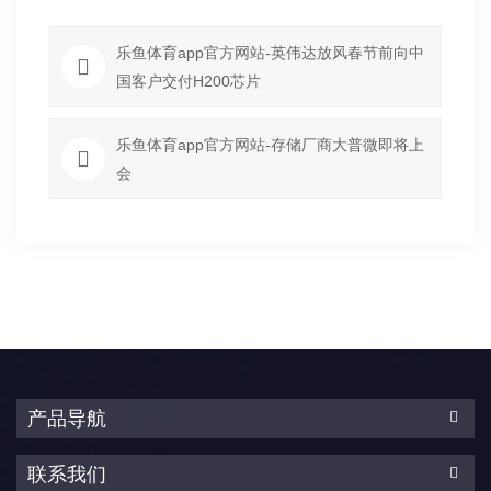
乐鱼体育app官方网站-英伟达放风春节前向中
国客户交付H200芯片
乐鱼体育app官方网站-存储厂商大普微即将上
会
产品导航
联系我们