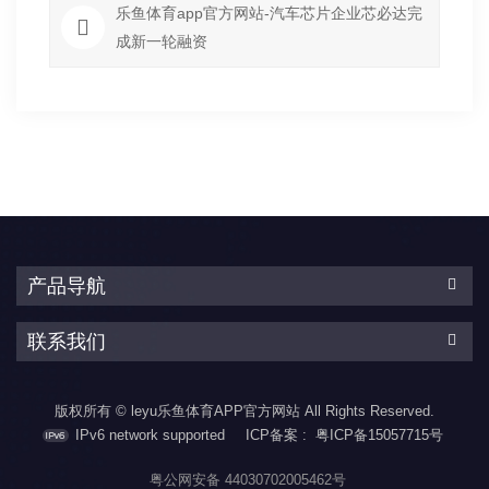
乐鱼体育app官方网站-汽车芯片企业芯必达完
成新一轮融资
产品导航
联系我们
版权所有 © leyu乐鱼体育APP官方网站 All Rights Reserved.
IPv6 network supported
ICP备案 :
粤ICP备15057715号
粤公网安备 44030702005462号