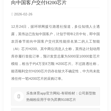
向中国客户交付H200芯片
2026-02-26
12月24日，据环球网援引路透社报道，多位知情人士透
露，英伟达已告知中国客户，计划于明年2月中旬，即中国
农历春节前向中国客户交付其性能排名第二的人工智能
（AI）芯片H200。其中两位消息人士称，英伟达计划动用
库存履行首批订单，预计发货总量为5000至10000套芯片
模组，相当于约4万至8万颗 H200芯片。不过路透社称，
能否顺利交付H200芯片仍存在较大不确定性，中方尚未批
准任何一笔H200芯片的采购订单。
乐鱼体育app官方网站-有研粉材：公司新型散
热铜粉应用于华为昇腾910B芯片