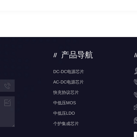
产品导航
DC-DC电源芯片
AC-DC电源芯片
快充协议芯片
中低压MOS
中低压LDO
个护集成芯片