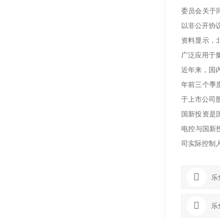
委员会关于
以非公开协议
资料显示，
广泛应用于
近年来，国
年前三个季度
于上市公司股
国新投资是
电控与国新
司实际控制
乐
乐