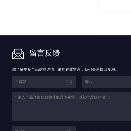
留言反馈
想了解更多产品信息详情，请您在此留言，我们会尽快回复您。