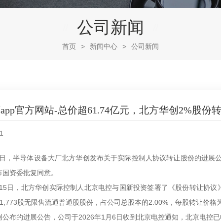
公司新闻
首页
>
新闻中心
>
公司新闻
app官方网站-总价超61.74亿元，北方华创2%
1
1月6日，半导体设备大厂北方华创发布关于实际控制人协议转让股份的进展
市国资委批复同意。
12月15日，北方华创实际控制人北京电控与国新投资签署了《股份转让协
81,773股无限售流通普通股股份，占公司总股本的2.00%，每股转让价格为人民币
创公布的进展公告，公司于2026年1月6日收到北京电控通知，北京电控