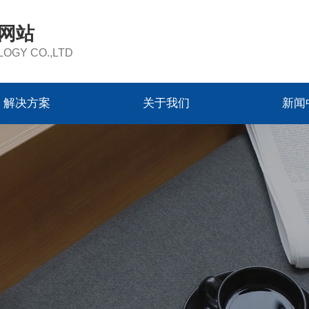
方网站
OGY CO.,LTD
解决方案
关于我们
新闻