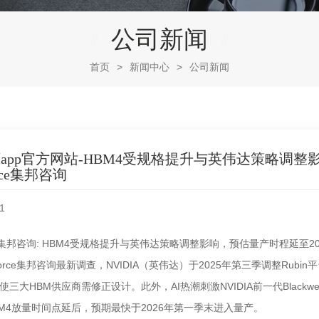
公司新闻
首页
>
新闻中心
>
公司新闻
app官方网站-HBM4受规格提升与英伟达策略调整影
orce集邦咨询
1
orce集邦咨询: HBM4受规格提升与英伟达策略调整影响，预估量产时程延至2
Force集邦咨询最新调查，NVIDIA（英伟达）于2025年第三季调整Rubin平
，致使三大HBM供应商需修正设计。此外，AI热潮刺激NVIDIA前一代Black
M4放量时间点延后，预期最快于2026年第一季末进入量产。