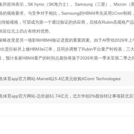
rce集邦咨询表示，SK hynix（SK海力士）、Samsung（三星）、Mi
更严格的规格要求。与竞争对手相比，Samsung的HBM4率先采用1Cnm制
传输规格，可望成为第一个通过验证的供应商，后续在Rubin高规格产品的
的供应位元上仍占有绝对优势。
产品策略改变是另一项影响HBM4验证进度的重要因素。由于AI带动2026年上半年
B300出货目标并上修HBM3e订单，且同步调整了Rubin平台量产时程表
，预计各家HBM4量产的时间点最快将落于2026年第一季末至第二季之
鱼体育app官方网站-Marvell以5.4亿美元收购XConn Technologies
鱼体育app官方网站-总价超61.74亿元，北方华创2%股份转让事项获北