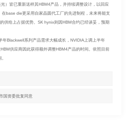
cron（美光）皆已重新送样其HBM4产品，并持续调整设计，以回应
程，在base die更采用自家晶圆代工厂的先进制程，未来将能支
供给上占据优势。SK hynix则因HBM合约已经谈妥，预期
Blackwell系列产品需求大幅成长，NVIDIA上调上半年
，三大HBM供应商因此获得额外调整HBM4产品的时间。依照目前
间。
京市国资委批复同意