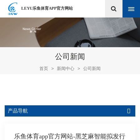
LEYU乐鱼体育APP官方网站
公司新闻
首页
>
新闻中心
>
公司新闻
产品导航
乐鱼体育app官方网站-黑芝麻智能拟发行