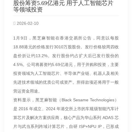
股份筹资5.69亿港元 用于人工智能芯片
等领域投资
2026-02-10
1月9日，黑芝麻智能在香港交易所公告，同意以每股
18.88港元的价格发行3010万股股份。发行价格较周四收
盘价折让约13.2%。发行股份约占扩大后已发行股份的
4.5%。公司将募资约5.69亿港元，用于并购和投资，主要
投资领域为人工智能芯片、半导体产业链、机器人及相关
先进技术领域的优质公司或资产。所得款项还将用于一般
营运资金用途。
资料显示，黑芝麻智能（Black Sesame Technologies）
是 2016 年成立、2024 年港交所上市的车规级智能汽车计
算芯片及解决方案供应商，核心产品为华山系列 ADAS 芯
片与武当系列跨域计算芯片，自研 ISP+NPU IP，已形成