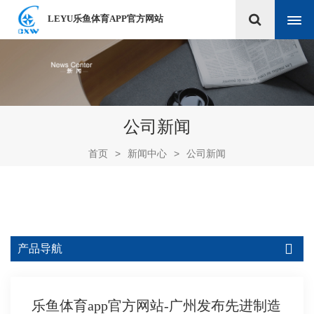
LEYU乐鱼体育APP官方网站
公司新闻
首页
>
新闻中心
>
公司新闻
产品导航
乐鱼体育app官方网站-广州发布先进制造