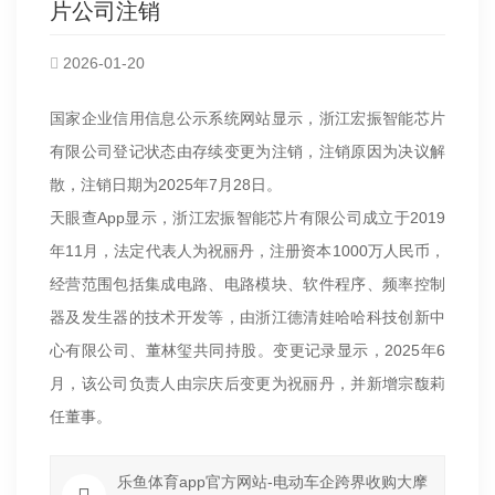
片公司注销
2026-01-20
国家企业信用信息公示系统网站显示，浙江宏振智能芯片
有限公司登记状态由存续变更为注销，注销原因为决议解
散，注销日期为2025年7月28日。
天眼查App显示，浙江宏振智能芯片有限公司成立于2019
年11月，法定代表人为祝丽丹，注册资本1000万人民币，
经营范围包括集成电路、电路模块、软件程序、频率控制
器及发生器的技术开发等，由浙江德清娃哈哈科技创新中
心有限公司、董林玺共同持股。变更记录显示，2025年6
月，该公司负责人由宗庆后变更为祝丽丹，并新增宗馥莉
任董事。
乐鱼体育app官方网站-电动车企跨界收购大摩