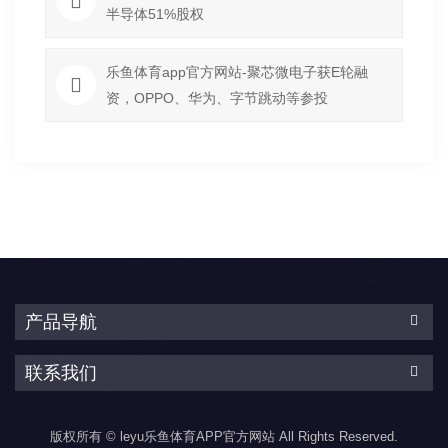
半导体51%股权
乐鱼体育app官方网站-聚芯微电子获E轮融
资，OPPO、华为、字节跳动等参投
产品导航
联系我们
版权所有 © leyu乐鱼体育APP官方网站 All Rights Reserved.