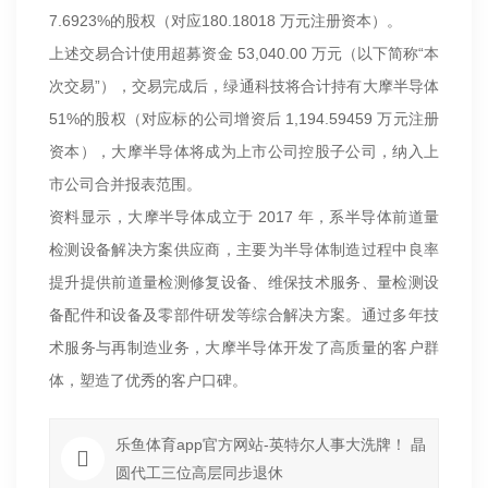
7.6923%的股权（对应180.18018 万元注册资本）。
上述交易合计使用超募资金 53,040.00 万元（以下简称“本
次交易”），交易完成后，绿通科技将合计持有大摩半导体
51%的股权（对应标的公司增资后 1,194.59459 万元注册
资本），大摩半导体将成为上市公司控股子公司，纳入上
市公司合并报表范围。
资料显示，大摩半导体成立于 2017 年，系半导体前道量
检测设备解决方案供应商，主要为半导体制造过程中良率
提升提供前道量检测修复设备、维保技术服务、量检测设
备配件和设备及零部件研发等综合解决方案。通过多年技
术服务与再制造业务，大摩半导体开发了高质量的客户群
体，塑造了优秀的客户口碑。
乐鱼体育app官方网站-英特尔人事大洗牌！ 晶
圆代工三位高层同步退休