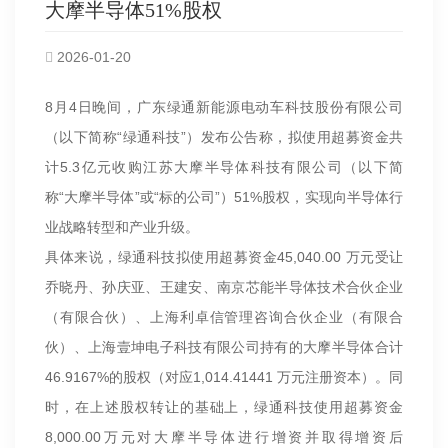
大摩半导体51%股权
2026-01-20
8月4日晚间，广东绿通新能源电动车科技股份有限公司
（以下简称“绿通科技”）发布公告称，拟使用超募资金共
计5.3亿元收购江苏大摩半导体科技有限公司（以下简
称“大摩半导体”或“标的公司”）51%股权，实现向半导体行
业战略转型和产业升级。
具体来说，绿通科技拟使用超募资金45,040.00 万元受让
乔晓丹、孙庆亚、王建安、南京芯能半导体技术合伙企业
（有限合伙）、上海利卓信管理咨询合伙企业（有限合
伙）、上海壹坤电子科技有限公司持有的大摩半导体合计
46.9167%的股权（对应1,014.41441 万元注册资本）。同
时，在上述股权转让的基础上，绿通科技使用超募资金
8,000.00万元对大摩半导体进行增资并取得增资后