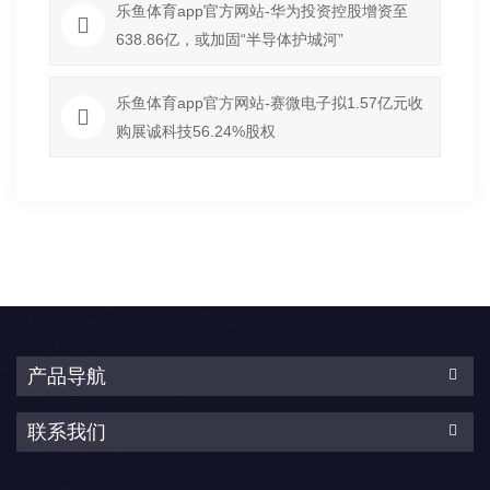
乐鱼体育app官方网站-华为投资控股增资至
638.86亿，或加固“半导体护城河”
乐鱼体育app官方网站-赛微电子拟1.57亿元收
购展诚科技56.24%股权
产品导航
联系我们