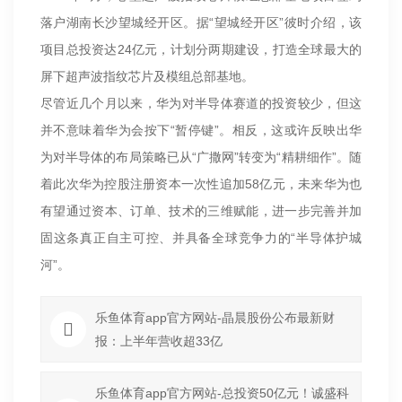
落户湖南长沙望城经开区。据“望城经开区”彼时介绍，该
项目总投资达24亿元，计划分两期建设，打造全球最大的
屏下超声波指纹芯片及模组总部基地。
尽管近几个月以来，华为对半导体赛道的投资较少，但这
并不意味着华为会按下“暂停键”。相反，这或许反映出华
为对半导体的布局策略已从“广撒网”转变为“精耕细作”。随
着此次华为控股注册资本一次性追加58亿元，未来华为也
有望通过资本、订单、技术的三维赋能，进一步完善并加
固这条真正自主可控、并具备全球竞争力的“半导体护城
河”。
乐鱼体育app官方网站-晶晨股份公布最新财
报：上半年营收超33亿
乐鱼体育app官方网站-总投资50亿元！诚盛科