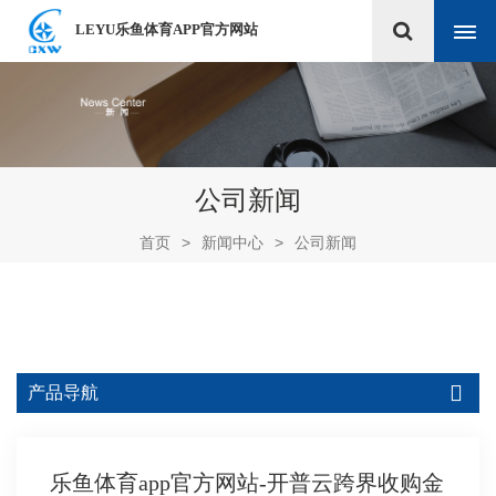
LEYU乐鱼体育APP官方网站
公司新闻
首页
>
新闻中心
>
公司新闻
产品导航
乐鱼体育app官方网站-开普云跨界收购金