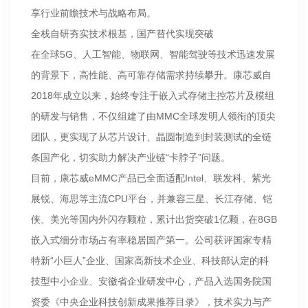
享行业前瞻技术与战略布局。
全栈自研夯实技术根基，国产替代实现突破
在全球5G、人工智能、物联网、智能驾驶等技术迅速发展
的背景下，高性能、高可靠存储需求持续攀升。康芯威自
2018年成立以来，始终专注于嵌入式存储主控芯片及模组
的研发与销售，不仅组建了由MMC全球发明人领衔的顶尖
团队，更实现了从芯片设计、晶圆制造到封装测试的全链
条国产化，切实助力解决产业链“卡脖子”问题。
目前，康芯威eMMC产品已全面适配Intel、联发科、紫光
展锐、海思等主流CPU平台，并兼容三星、长江存储、铠
侠、美光等国内外闪存颗粒，累计出货突破1亿颗，在8GB
嵌入式细分市场占有率稳居国产第一。公司获评国家专精
特新“小巨人”企业、国家高新技术企业、科技部认定的科
技型中小企业、安徽省企业研发中心，产品入选国务院国
资委《中央企业科技创新成果推荐目录》，技术实力与产