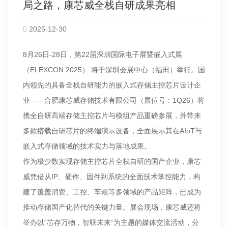
局之路，康芯威全栈自研成果亮相
2025-12-30
8月26日-28日，第22届深圳国际电子展暨嵌入式展
（ELEXCON 2025） 将于深圳会展中心（福田）举行。国
内领先的具备全栈自研能力的嵌入式存储主控芯片设计企
业——合肥康芯威存储技术有限公司（展位号：1Q26）将
携全自研高端存储主控芯片与模组产品重磅参展，并带来
多款搭载自研芯片的终端演示设备，全面展示其在AIoT与
嵌入式存储领域的技术实力与落地成果。
作为极少数实现存储主控芯片全栈自研的国产企业，康芯
威凭借从IP、硬件、固件到系统的全面技术掌控能力，构
建了覆盖消费、工控、车规等多领域的产品矩阵，已成为
推动存储国产化替代的关键力量。展会现场，康芯威还将
举办以“芯存万物，智联未来”为主题的媒体交流活动，分