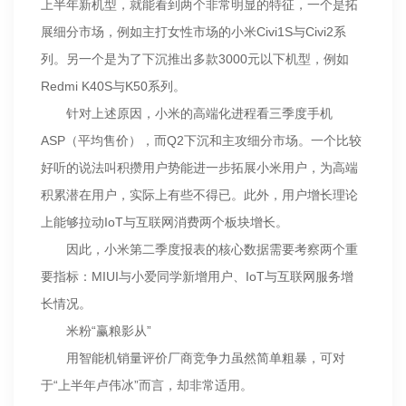
上半年新机型，就能看到两个非常明显的特征，一个是拓
展细分市场，例如主打女性市场的小米Civi1S与Civi2系
列。另一个是为了下沉推出多款3000元以下机型，例如
Redmi K40S与K50系列。
针对上述原因，小米的高端化进程看三季度手机
ASP（平均售价），而Q2下沉和主攻细分市场。一个比较
好听的说法叫积攒用户势能进一步拓展小米用户，为高端
积累潜在用户，实际上有些不得已。此外，用户增长理论
上能够拉动IoT与互联网消费两个板块增长。
因此，小米第二季度报表的核心数据需要考察两个重
要指标：MIUI与小爱同学新增用户、IoT与互联网服务增
长情况。
米粉“赢粮影从”
用智能机销量评价厂商竞争力虽然简单粗暴，可对
于“上半年卢伟冰”而言，却非常适用。