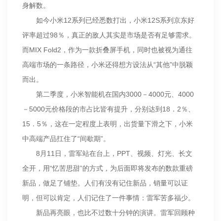
身解数。
如今小米12系列已经悉数打出，小米12S系列京东好
评率超过98％，真正的敌人其实是市场是否有足够需求。
而MIX Fold2，作为一款折叠屏手机，同时也被视为通往
高端市场的一条路径，小米还得想方设法从“其他”中脱颖
而出。
第二季度，小米智能机在国内3000－4000元、4000
－5000元价格段的市占比皆有提升，分别达到18．2％、
15．5％，这在一定程度上表明，出货量下滑之下，小米
中高端产品扛住了“间歇期”。
8月11日，雷军站在台上，PPT、视频、灯光、长文
全开，用“忆苦思甜”的方式，为后面即将发布的数款重磅
新品，做足了铺垫。人们有没有记住新品，销量可以证
明，但可以肯定，人们记住了一件事情：雷军苦多福少。
新品再亮眼，也比不过数十分钟的演讲。雷军回顾种