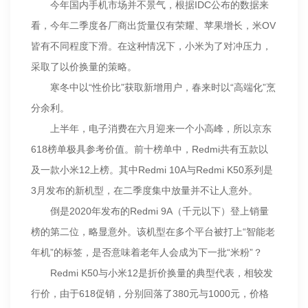
今年国内手机市场并不景气，根据IDC公布的数据来
看，今年二季度各厂商出货量仅有荣耀、苹果增长，米OV
皆有不同程度下滑。在这种情况下，小米为了对冲压力，
采取了以价换量的策略。
寒冬中以“性价比”获取新增用户，春来时以“高端化”烹
分余利。
上半年，电子消费在六月迎来一个小高峰，所以京东
618榜单极具参考价值。前十榜单中，Redmi共有五款以
及一款小米12上榜。其中Redmi 10A与Redmi K50系列是
3月发布的新机型，在二季度集中放量并不让人意外。
倒是2020年发布的Redmi 9A（千元以下）登上销量
榜的第二位，略显意外。该机型在多个平台被打上“智能老
年机”的标签，是否意味着老年人会成为下一批“米粉”？
Redmi K50与小米12是折价换量的典型代表，相较发
行价，由于618促销，分别回落了380元与1000元，价格