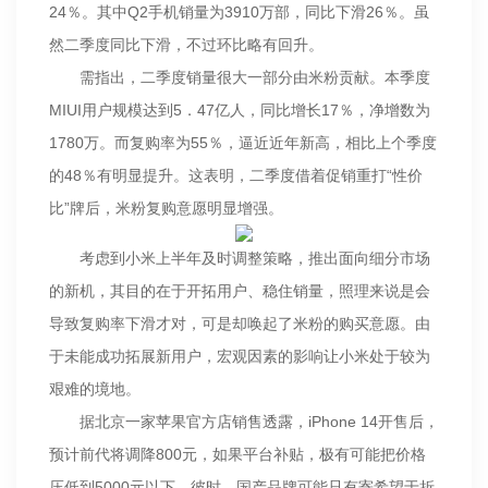
24％。其中Q2手机销量为3910万部，同比下滑26％。虽
然二季度同比下滑，不过环比略有回升。
需指出，二季度销量很大一部分由米粉贡献。本季度
MIUI用户规模达到5．47亿人，同比增长17％，净增数为
1780万。而复购率为55％，逼近近年新高，相比上个季度
的48％有明显提升。这表明，二季度借着促销重打“性价
比”牌后，米粉复购意愿明显增强。
考虑到小米上半年及时调整策略，推出面向细分市场
的新机，其目的在于开拓用户、稳住销量，照理来说是会
导致复购率下滑才对，可是却唤起了米粉的购买意愿。由
于未能成功拓展新用户，宏观因素的影响让小米处于较为
艰难的境地。
据北京一家苹果官方店销售透露，iPhone 14开售后，
预计前代将调降800元，如果平台补贴，极有可能把价格
压低到5000元以下。彼时，国产品牌可能只有寄希望于折