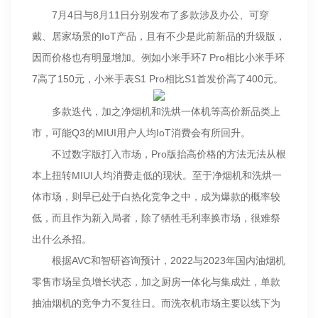
7月4日与8月11日分别发布了多款涉及办公、可穿
戴、居家场景的IoT产品，且有不少是此前新品的升级版，
因而价格也有明显增加。例如小米手环7 Pro相比小米手环
7高了150元，小米手表S1 Pro相比S1首发价高了400元。
多款迭代，加之净烟机和洗烘一体机等高价新品类上
市，可能Q3的MIUI用户人均IoT消费会有所回升。
不过数字版打入市场，Pro版抬高价格的方法无法从根
本上扭转MIUI人均消费走低的现状。至于净烟机和洗烘一
体市场，则早已处于白热化竞争之中，成为爆款的概率较
低，而且作为新入局者，除了牺牲毛利率换市场，很难祭
出什么杀招。
根据AVC和智研咨询预计，2022与2023年国内油烟机
零售市场呈负增长状态，加之厨房一体化与集成灶，单款
抽油烟机的竞争力不复往日。而洗衣机市场主要以线下为