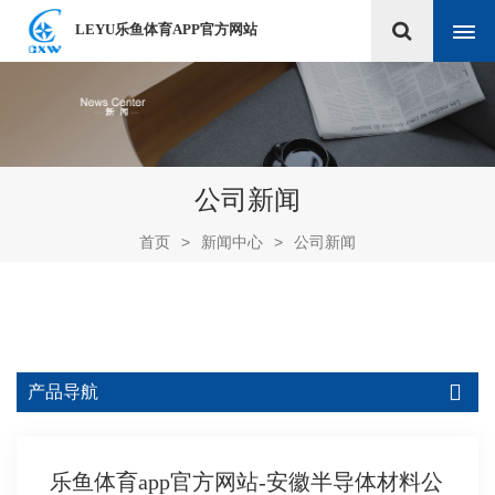
LEYU乐鱼体育APP官方网站
公司新闻
首页
>
新闻中心
>
公司新闻
产品导航
乐鱼体育app官方网站-安徽半导体材料公