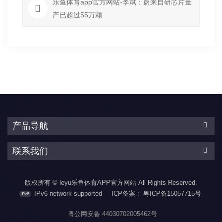
乐鱼体育app官方网站-李斌：蔚来自研芯片量
产已超过55万颗
产品导航
联系我们
版权所有 © leyu乐鱼体育APP官方网站 All Rights Reserved.
IPv6 network supported
ICP备案 :
粤ICP备15057715号
粤公网安备 44030702005462号