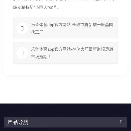
级专精特新“小巨人”称号。
乐鱼体育app官方网站-全球或将新增一座晶圆
代工厂
乐鱼体育app官方网站-存储大厂最新财报远超
市场预期！
产品导航