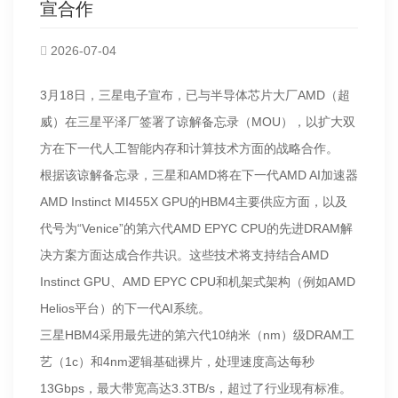
宣合作
2026-07-04
3月18日，三星电子宣布，已与半导体芯片大厂AMD（超
威）在三星平泽厂签署了谅解备忘录（MOU），以扩大双
方在下一代人工智能内存和计算技术方面的战略合作。
根据该谅解备忘录，三星和AMD将在下一代AMD AI加速器
AMD Instinct MI455X GPU的HBM4主要供应方面，以及
代号为“Venice”的第六代AMD EPYC CPU的先进DRAM解
决方案方面达成合作共识。这些技术将支持结合AMD
Instinct GPU、AMD EPYC CPU和机架式架构（例如AMD
Helios平台）的下一代AI系统。
三星HBM4采用最先进的第六代10纳米（nm）级DRAM工
艺（1c）和4nm逻辑基础裸片，处理速度高达每秒
13Gbps，最大带宽高达3.3TB/s，超过了行业现有标准。