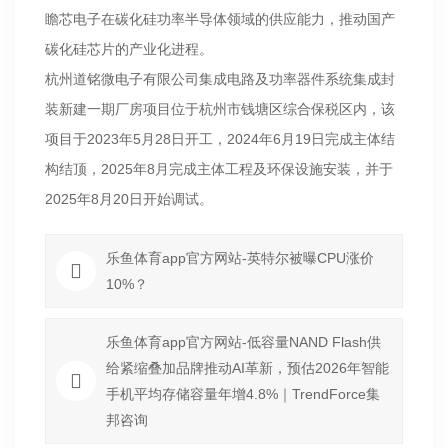
瞻芯电子在碳化硅功率半导体领域的供应能力，推动国产
碳化硅芯片的产业化进程。
杭州道铭微电子有限公司集成电路及功率器件系统集成封
装新建一期厂房项目位于杭州市钱塘区综合保税区内，该
项目于2023年5月28日开工，2024年6月19日完成主体结
构结顶，2025年8月完成主体工程及环保设施安装，并于
2025年8月20日开始调试。
乐鱼体育app官方网站-英特尔被曝CPU涨价
10%？
乐鱼体育app官方网站-低容量NAND Flash供
给紧缩叠加品牌推动AI革新，预估2026年智能
手机平均存储容量年增4.8%｜TrendForce集
邦咨询