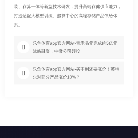
装、存算一体等新型技术研发，提升高端存储供应能力，
打造适配大模型训练、超算中心的高端存储产品供给体
系。
乐鱼体育app官方网站-青禾晶元完成约5亿元
战略融资，中微公司领投
乐鱼体育app官方网站-买不到还要涨价！英特
尔对部分产品涨价10%？