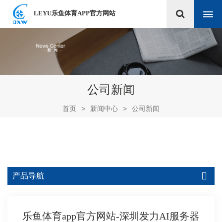
LEYU乐鱼体育APP官方网站
公司新闻
首页
>
新闻中心
>
公司新闻
产品导航
乐鱼体育app官方网站-深圳发力AI服务器