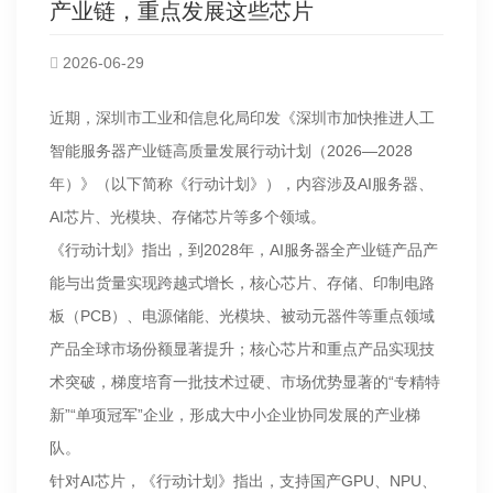
产业链，重点发展这些芯片
2026-06-29
近期，深圳市工业和信息化局印发《深圳市加快推进人工
智能服务器产业链高质量发展行动计划（2026—2028
年）》（以下简称《行动计划》），内容涉及AI服务器、
AI芯片、光模块、存储芯片等多个领域。
《行动计划》指出，到2028年，AI服务器全产业链产品产
能与出货量实现跨越式增长，核心芯片、存储、印制电路
板（PCB）、电源储能、光模块、被动元器件等重点领域
产品全球市场份额显著提升；核心芯片和重点产品实现技
术突破，梯度培育一批技术过硬、市场优势显著的“专精特
新”“单项冠军”企业，形成大中小企业协同发展的产业梯
队。
针对AI芯片，《行动计划》指出，支持国产GPU、NPU、