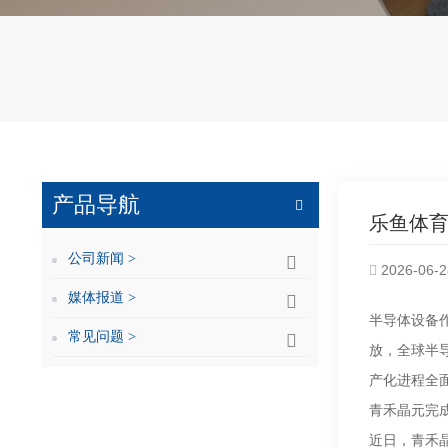
产品导航
乐鱼体育
公司新闻 >
2026-06-2
媒体报道 >
半导体设备
常见问题 >
放，全球半
产化进程全
青禾晶元完
近日，青禾