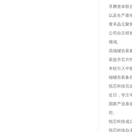
孚腾资本联
以及生产基
青禾晶元聚
公司自主研
领域。
高端键合装备
装提升芯片
本轮引入中
端键合装备
悦芯科技完成超
近日，专注半
国家产业基
控。
悦芯科技成
悦芯科技自主