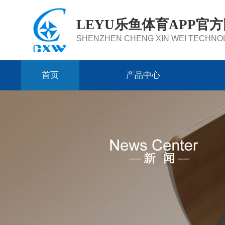
LEYU乐鱼体育APP官
SHENZHEN CHENG XIN WEI TECHNOL
首页
产品中心