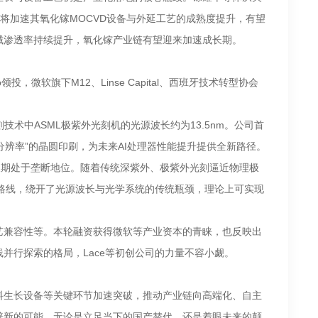
将加速其氧化镓MOCVD设备与外延工艺的成熟度提升，有望
域渗透率持续提升，氧化镓产业链有望迎来加速成长期。
投，微软旗下M12、Linse Capital、西班牙技术转型协会
。
技术中ASML极紫外光刻机的光源波长约为13.5nm。公司首
子级分辨率”的晶圆印刷，为未来AI处理器性能提升提供全新路径。
长期处于垄断地位。随着传统深紫外、极紫外光刻逼近物理极
术路线，绕开了光源波长与光学系统的传统瓶颈，理论上可实现
艺兼容性等。本轮融资获得微软等产业资本的青睐，也反映出
并行探索的格局，Lace等初创公司的力量不容小觑。
料生长设备等关键环节加速突破，推动产业链向高端化、自主
辟新的可能。无论是立足当下的国产替代，还是着眼未来的颠