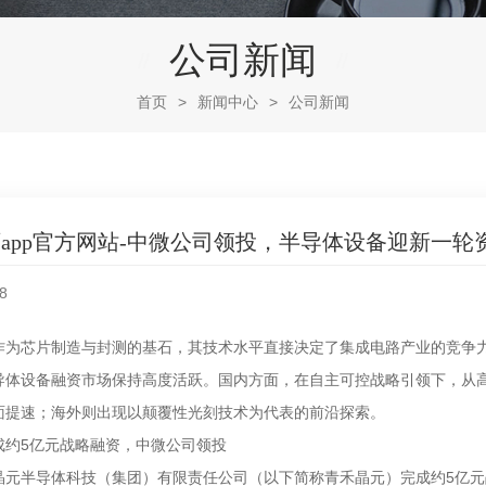
公司新闻
首页
>
新闻中心
>
公司新闻
app官方网站-中微公司领投，半导体设备迎新一轮
8
作为芯片制造与封测的基石，其技术水平直接决定了集成电路产业的竞争力。
导体设备融资市场保持高度活跃。国内方面，在自主可控战略引领下，从
面提速；海外则出现以颠覆性光刻技术为代表的前沿探索。
成约5亿元战略融资，中微公司领投
晶元半导体科技（集团）有限责任公司（以下简称青禾晶元）完成约5亿