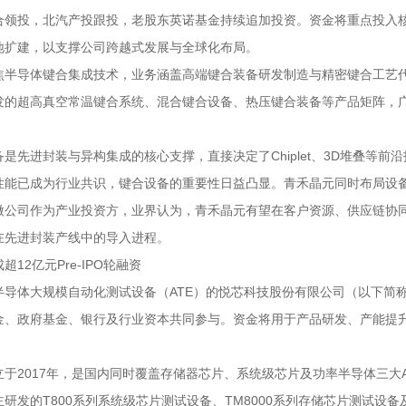
合领投，北汽产投跟投，老股东英诺基金持续追加投资。资金将重点投入
地扩建，以支撑公司跨越式发展与全球化布局。
焦半导体键合集成技术，业务涵盖高端键合装备研发制造与精密键合工艺代
发的超高真空常温键合系统、混合键合设备、热压键合装备等产品矩阵，广
是先进封装与异构集成的核心支撑，直接决定了Chiplet、3D堆叠等
性能已成为行业共识，键合设备的重要性日益凸显。青禾晶元同时布局设
微公司作为产业投资方，业界认为，青禾晶元有望在客户资源、供应链协
在先进封装产线中的导入进程。
12亿元Pre-IPO轮融资
导体大规模自动化测试设备（ATE）的悦芯科技股份有限公司（以下简称悦
金、政府基金、银行及行业资本共同参与。资金将用于产品研发、产能提
立于2017年，是国内同时覆盖存储器芯片、系统级芯片及功率半导体三大
研发的T800系列系统级芯片测试设备、TM8000系列存储芯片测试设