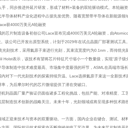
备入手，同步推进外延片研发，形成了材料+装备的双轮驱动模式。本轮融资
代半导体材料产业化进程中占据先发优势。随着宽禁带半导体在新能源领
ace获4000万美元A轮融资
的芯片制造设备初创公司Lace宣布完成4000万美元A轮融资，由Atomico领
跟投。该公司已开发出原型系统，计划于2029年在试点晶圆厂部署测试工具
传统光刻技术，采用氦原子束进行光刻，其束流宽度约为0.1nm，而传统光刻
dil Holst表示，该技术有望将芯片特征尺寸缩小一个数量级，实现“原
半导体制造中技术难度最高、市场集中度最强的环节，ASML在高端市场
围内对下一代光刻技术的探索持续升温。Lace选择氦原子束这一全新技
辨率，为后摩尔时代的芯片微缩提供了潜在突破口。
型机到晶圆厂量产验证仍面临诸多工程化挑战，包括产能、对准精度、工
底层制造技术创新的战略关注。未来十年，光刻领域或将呈现多种技术路线
领域正迎来技术与资本的双重驱动。一方面，国内企业在键合、测试、材
一方面，国际前沿技术探索亦不断突破传统工艺边界，为未来芯片制造开