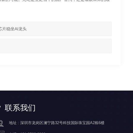
芯片稳坐AI龙头
联系我们
地址 : 深圳市龙岗区澜宁路32号科技国际珠宝园A2栋6楼