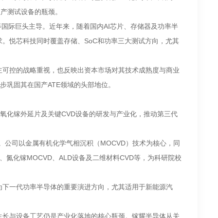
生产测试设备的瓶颈。
等国际巨头主导。近年来，随着国内AI芯片、存储器及功率半
。悦芯科技同时覆盖存储、SoC和功率三大测试方向，尤其
主可控的战略重视，也反映出资本市场对其技术成熟度与商业
一步巩固其在国产ATE领域的头部地位。
氧化镓外延片及关键CVD设备的研发与产业化，推动第三代
售。公司以金属有机化学气相沉积（MOCVD）技术为核心，同
D、氮化镓MOCVD、ALD设备及二维材料CVD等，为科研院校
为下一代功率半导体的重要演进方向，尤其适用于新能源汽
生长与设备工艺仍是产业化落地的核心瓶颈。镓耀半导体从关