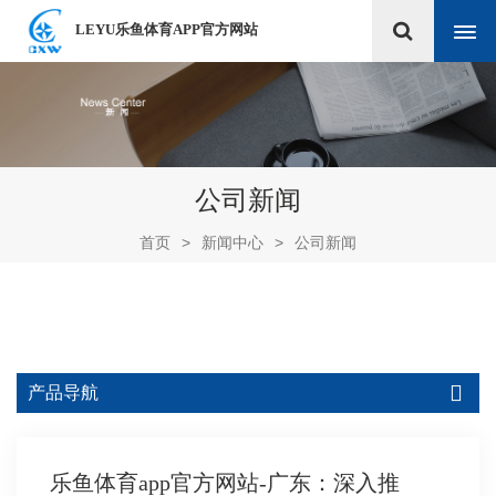
LEYU乐鱼体育APP官方网站
公司新闻
首页
>
新闻中心
>
公司新闻
产品导航
乐鱼体育app官方网站-广东：深入推