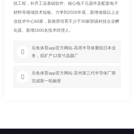
技工程，补齐工业基础软件、核心电子元器件及配套电子
材料等领域技术短板。力争到2026年底，新增省级以上企
业技术中心60家，新推荐培育不少于30家部级科技企业孵
化器、新增1500名技术经理人。
乐鱼体育app官方网站-高塔半导体重组日本业
务，拟扩产12英寸晶圆厂
乐鱼体育app官方网站-苏州第三代半导体厂商
完成新一轮融资