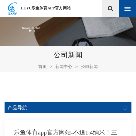
LEYU乐鱼体育APP官方网站
公司新闻
首页
>
新闻中心
>
公司新闻
产品导航
乐鱼体育app官方网站-不追1.4纳米！三