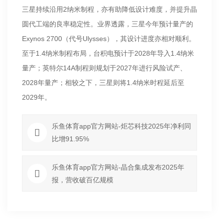
三星持续沿用2纳米制程，亦有助降低设计难度，并提升晶
圆代工端的良率稳定性。业界透露，三星今年预计量产的
Exynos 2700（代号Ulysses），其设计进度亦相对顺利。
至于1.4纳米制程布局，台积电预计于2028年导入1.4纳米
量产；英特尔14A制程则规划于2027年进行风险试产、
2028年量产；相较之下，三星则将1.4纳米时程延后至
2029年。
乐鱼体育app官方网站-炬芯科技2025年净利同
比增91.95%
乐鱼体育app官方网站-晶合集成发布2025年
报，营收破百亿规模