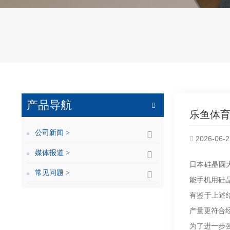
产品导航
乐鱼体育
公司新闻 >
2026-06-2
媒体报道 >
日本硅晶圆
常见问题 >
能手机用硅
有鉴于上述
产量更符合
为了进一步