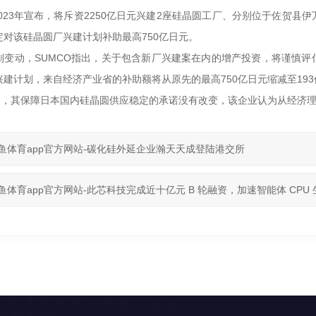
2023年宣布，将斥资2250亿日元兴建2座硅晶圆工厂、分别位于佐贺
定对该硅晶圆厂兴建计划补助最高750亿日元。
划变动，SUMCO指出，关于包含新厂兴建案在内的增产投资，将谨慎评估
兴建计划，来自经济产业省的补助额将从原先的最高750亿日元缩减至19
强调，其保障日本国内硅晶圆供应稳定的承诺没有改变，该企业认为从经济
鱼体育app官方网站-碳化硅外延企业瀚天天成登陆港交所
鱼体育app官方网站-此芯科技完成近十亿元 B 轮融资，加速智能体 CPU