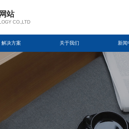
方网站
OGY CO.,LTD
解决方案
关于我们
新闻