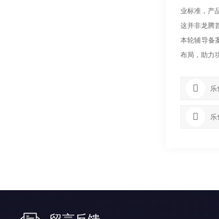
业标准，产品
这并非龙腾首
本轮辅导备
布局，助力
乐
乐