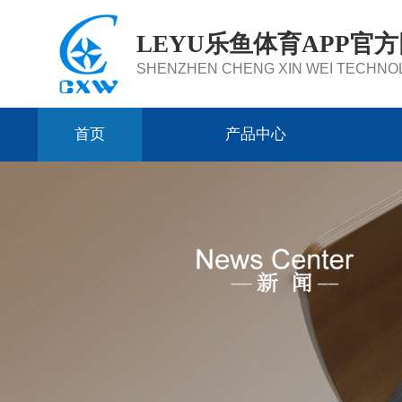
LEYU乐鱼体育APP官
SHENZHEN CHENG XIN WEI TECHNOL
首页
产品中心