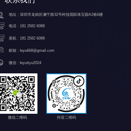
地址 : 深圳市龙岗区澜宁路32号科技国际珠宝园A2栋6楼
电话 :
181 2582 6088
座机 :
181 2582 6088
邮箱 :
leyu668@gmail.com
微信 :
leyutiyu2024
微信二维码
抖音二维码