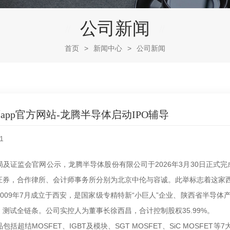
公司新闻
首页
>
新闻中心
>
公司新闻
app官方网站-龙腾半导体启动IPO辅导
1
及证监会官网公示，龙腾半导体股份有限公司于2026年3月30日正式完
证券，合作律所、会计师事务所分别为北京中伦与容诚。此举标志着这家西
009年7月成立于西安，是国家级专精特新“小巨人”企业、陕西省半导体
测试全链条。公司实控人为董事长徐西昌，合计控制股权35.99%。
包括超结MOSFET、IGBT及模块、SGT MOSFET、SiC MOSFET