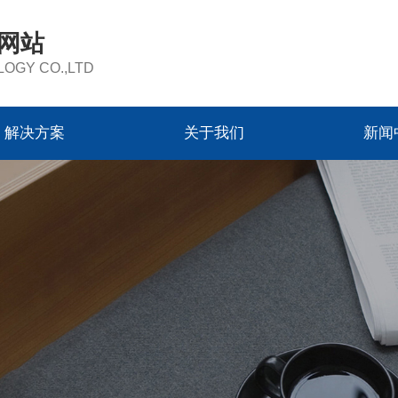
方网站
OGY CO.,LTD
解决方案
关于我们
新闻