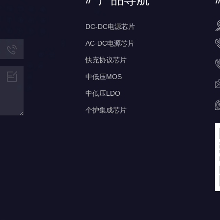
DC-DC电源芯片
AC-DC电源芯片
快充协议芯片
中低压MOS
中低压LDO
个护集成芯片