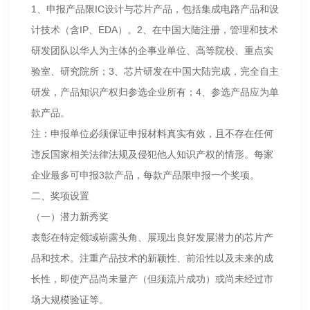
1、申报产品限IC设计与芯片产品，包括集成电路产品和设
计技术（含IP、EDA）。2、在中国大陆注册，管理和技术
研发团队以华人为主体的企事业单位、高等院校、重点实
验室、研究院所；3、芯片研发在中国大陆完成，完全自主
研发，产品知识产权归参选企业所有；4、参选产品应为单
款产品。
注：申报单位必须保证申报材料真实有效，且不存在任何
违反国家相关法律法规及侵犯他人知识产权的情形。每家
企业最多可申报3款产品，每款产品限申报一个奖项。
二、奖项设置
（一）潜力新秀奖
表彰在特定领域崭露头角、展现出良好发展潜力的芯片产
品和技术。注重产品技术的新颖性、前沿性以及未来的成
长性，即使产品尚未量产（但须流片成功）或尚未经过市
场大规模验证等。