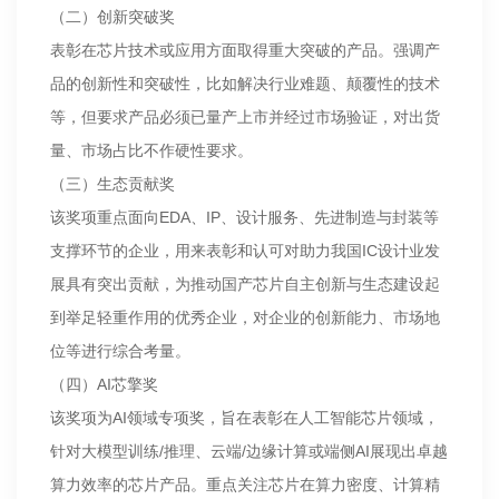
（二）创新突破奖
表彰在芯片技术或应用方面取得重大突破的产品。强调产
品的创新性和突破性，比如解决行业难题、颠覆性的技术
等，但要求产品必须已量产上市并经过市场验证，对出货
量、市场占比不作硬性要求。
（三）生态贡献奖
该奖项重点面向EDA、IP、设计服务、先进制造与封装等
支撑环节的企业，用来表彰和认可对助力我国IC设计业发
展具有突出贡献，为推动国产芯片自主创新与生态建设起
到举足轻重作用的优秀企业，对企业的创新能力、市场地
位等进行综合考量。
（四）AI芯擎奖
该奖项为AI领域专项奖，旨在表彰在人工智能芯片领域，
针对大模型训练/推理、云端/边缘计算或端侧AI展现出卓越
算力效率的芯片产品。重点关注芯片在算力密度、计算精