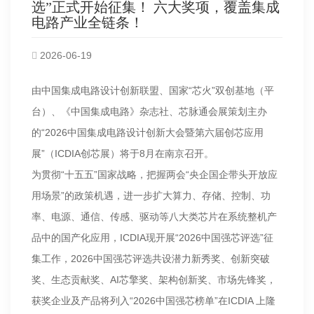
选”正式开始征集！ 六大奖项，覆盖集成
电路产业全链条！
2026-06-19
由中国集成电路设计创新联盟、国家“芯火”双创基地（平
台）、《中国集成电路》杂志社、芯脉通会展策划主办
的“2026中国集成电路设计创新大会暨第六届创芯应用
展”（ICDIA创芯展）将于8月在南京召开。
为贯彻“十五五”国家战略，把握两会“央企国企带头开放应
用场景”的政策机遇，进一步扩大算力、存储、控制、功
率、电源、通信、传感、驱动等八大类芯片在系统整机产
品中的国产化应用，ICDIA现开展“2026中国强芯评选”征
集工作，2026中国强芯评选共设潜力新秀奖、创新突破
奖、生态贡献奖、AI芯擎奖、架构创新奖、市场先锋奖，
获奖企业及产品将列入“2026中国强芯榜单”在ICDIA 上隆