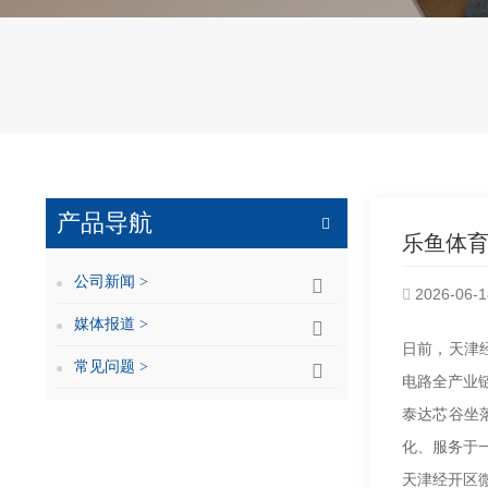
产品导航
乐鱼体育
公司新闻 >
2026-06-1
媒体报道 >
日前，天津
常见问题 >
电路全产业
泰达芯谷坐
化、服务于
天津经开区