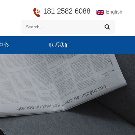
181 2582 6088
English
中心
联系我们