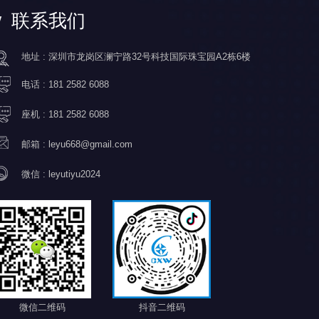
联系我们
地址 : 深圳市龙岗区澜宁路32号科技国际珠宝园A2栋6楼
电话 :
181 2582 6088
座机 :
181 2582 6088
邮箱 :
leyu668@gmail.com
微信 :
leyutiyu2024
微信二维码
抖音二维码