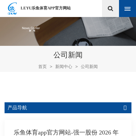
LEYU乐鱼体育APP官方网站
公司新闻
首页
>
新闻中心
>
公司新闻
产品导航
乐鱼体育app官方网站-强一股份 2026 年