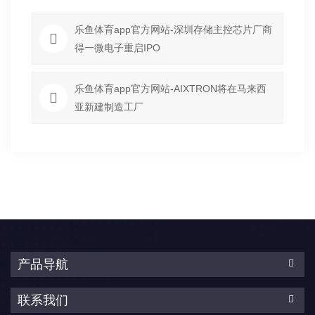
乐鱼体育app官方网站-深圳存储主控芯片厂商
得一微电子重启IPO
乐鱼体育app官方网站-AIXTRON将在马来西
亚新建制造工厂
产品导航
联系我们