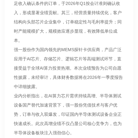
足收入确认条件的订单，于2026年Q1按会计准则确认收
入，形成显著业绩贡献。其三，经营质量持续优化，客户
结构向头部芯片企业集中，订单稳定性与毛利率提升；同
时产能规模扩大，规模效应逐步显现，有效降低单位成
本。
强一股份作为国内领先的MEMS探针卡供应商，产品广泛
应用于AI芯片、存储芯片、逻辑芯片等高端测试环节，直
接受益于全球AI算力投资热潮。本次业绩预告为公司自愿
性披露，未经审计，具体财务数据将在2026年一季度报告
中详细披露。
业内分析指出，在AI算力芯片需求持续高增、半导体测试
设备国产替代加速背景下，强一股份凭借技术与客户优
势，订单与收入双爆发，印证国内半导体测试设备企业正
快速成长。此次高增业绩不仅凸显公司核心竞争力，也为
半导体设备板块注入强劲信心。