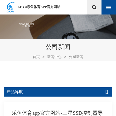
LEYU乐鱼体育APP官方网站
公司新闻
首页
>
新闻中心
>
公司新闻
产品导航
乐鱼体育app官方网站-三星SSD控制器导