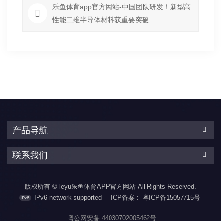
乐鱼体育app官方网站-中国团队研发！新型高
性能二维半导体材料获重要突破
产品导航
联系我们
版权所有 © leyu乐鱼体育APP官方网站 All Rights Reserved.
IPv6 network supported
ICP备案 :
粤ICP备15057715号
粤公网安备 44030702005462号