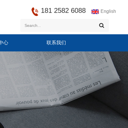
181 2582 6088
English
中心
联系我们