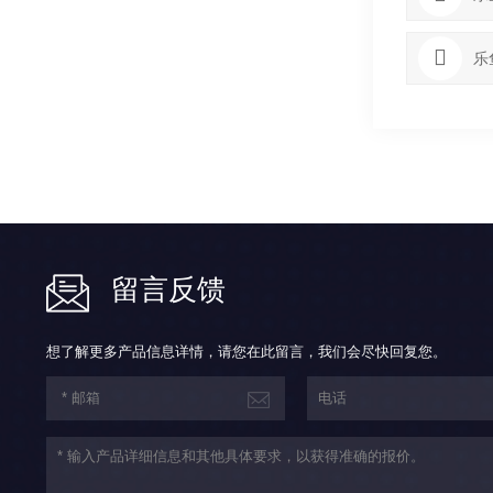
乐
留言反馈
想了解更多产品信息详情，请您在此留言，我们会尽快回复您。