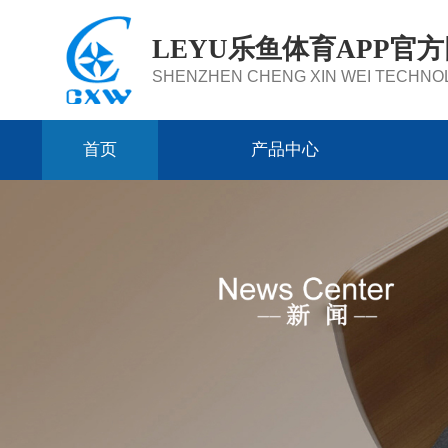
LEYU乐鱼体育APP官
SHENZHEN CHENG XIN WEI TECHNOL
首页
产品中心