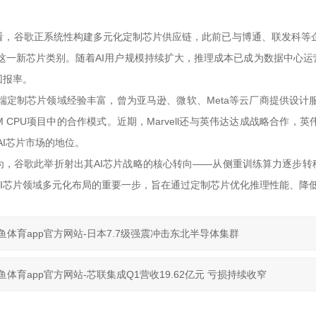
看，谷歌正系统性构建多元化定制芯片供应链，此前已与博通、联发科等企业
U这一新芯片类别。随着AI用户规模持续扩大，推理成本已成为数据中心
回报率。
l在云端定制芯片领域经验丰富，曾为亚马逊、微软、Meta等云厂商提供设计
 ARM CPU项目中的合作模式。近期，Marvell还与英伟达达成战略合
l在AI芯片市场的地位。
为，谷歌此举折射出其AI芯片战略的核心转向——从侧重训练算力逐步
AI芯片领域多元化布局的重要一步，旨在通过定制芯片优化推理性能、降
鱼体育app官方网站-日本7.7级强震冲击东北半导体集群
鱼体育app官方网站-芯联集成Q1营收19.62亿元 亏损持续收窄