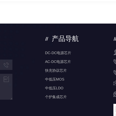
产品导航
DC-DC电源芯片
AC-DC电源芯片
快充协议芯片
中低压MOS
中低压LDO
个护集成芯片