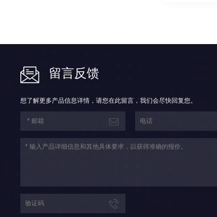
留言反馈
想了解更多产品信息详情，请您在此留言，我们会尽快回复您。