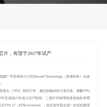
理芯片，有望于2027年试产
厂半导体设计公司Marvell Technology（美满科技）洽谈
本。
单元（TPU）协同工作，通过卸载内存计算任务，缓解TPU
27年完成设计并进入试产阶段。二是针对推理场景优化的专用
PU v7（代号Ironwood），此次合作旨在进一步优化推理