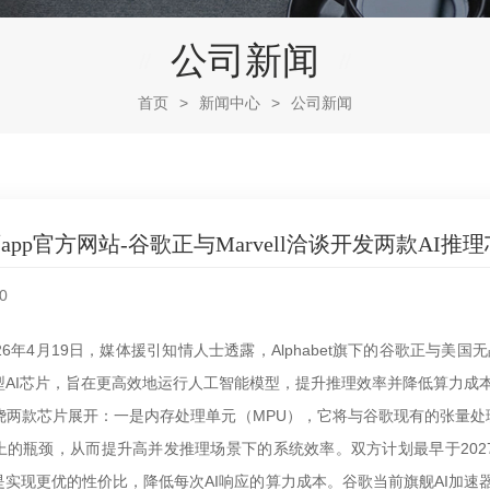
公司新闻
首页
>
新闻中心
>
公司新闻
app官方网站-谷歌正与Marvell洽谈开发两款AI推
0
26年4月19日，媒体援引知情人士透露，Alphabet旗下的谷歌正与美国无晶圆
型AI芯片，旨在更高效地运行人工智能模型，提升推理效率并降低算力成
绕两款芯片展开：一是内存处理单元（MPU），它将与谷歌现有的张量处理
上的瓶颈，从而提升高并发推理场景下的系统效率。双方计划最早于20
是实现更优的性价比，降低每次AI响应的算力成本。谷歌当前旗舰AI加速器为T