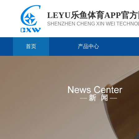
LEYU乐鱼体育APP官
SHENZHEN CHENG XIN WEI TECHNOL
首页
产品中心