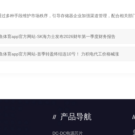
通过多种手段维护市场秩序，引导存储器企业加强渠道管理，配合相关部
鱼体育app官方网站-SK海力士发布2026财年第一季度财务报告
鱼体育app官方网站-首季转盈终结连10亏！ 力积电代工价格喊涨
产品导航
DC-DC电源芯片