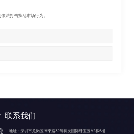
门依法打击扰乱市场行为。
联系我们
地址 : 深圳市龙岗区澜宁路32号科技国际珠宝园A2栋6楼