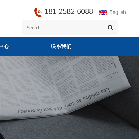
181 2582 6088
English
中心
联系我们