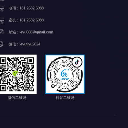
电话 :
181 2582 6088
座机 :
181 2582 6088
邮箱 :
leyu668@gmail.com
微信 :
leyutiyu2024
微信二维码
抖音二维码